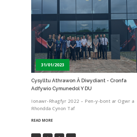
31/01/2023
Cysylltu Athrawon Â Diwydiant - Cronfa
Adfywio Cymunedol Y DU
Ionawr-Rhagfyr 2022 – Pen-y-bont ar Ogwr a
Rhondda Cynon Taf
READ MORE