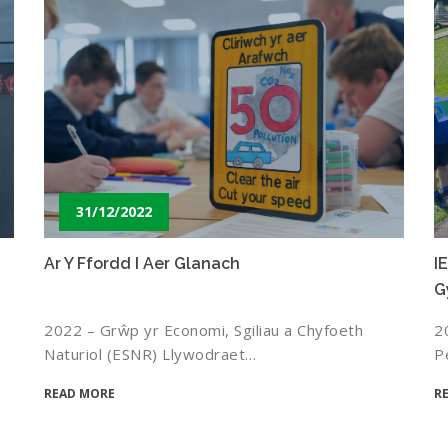
31/12/2022
Ar Y Ffordd I Aer Glanach
I
G
2022 – Grŵp yr Economi, Sgiliau a Chyfoeth
2
Naturiol (ESNR) Llywodraet…
P
READ MORE
R