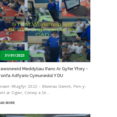
31/01/2023
rawsnewid Meddyliau Ifanc Ar Gyfer Yfory -
ronfa Adfywio Cymunedol Y DU
onawr-Rhagfyr 2022 – Blaenau Gwent, Pen-y-
ont ar Ogwr, Conwy a Sir…
EAD MORE