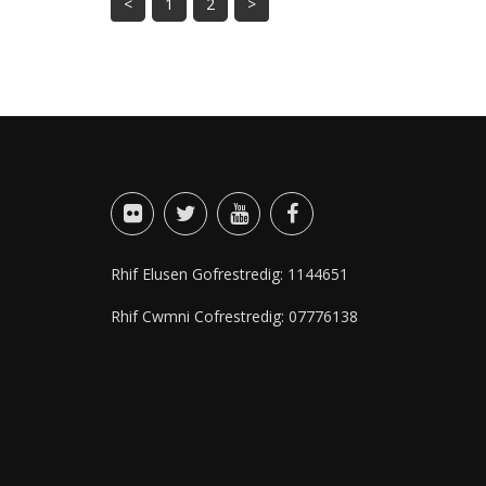
<
1
2
>
Rhif Elusen Gofrestredig: 1144651
Rhif Cwmni Cofrestredig: 07776138