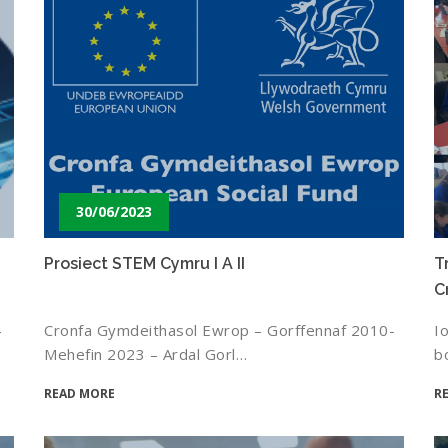
30/06/2023
Prosiect STEM Cymru I A II
T
C
4
Cronfa Gymdeithasol Ewrop – Gorffennaf 2010-
I
Mehefin 2023 – Ardal Gorl…
b
READ MORE
R