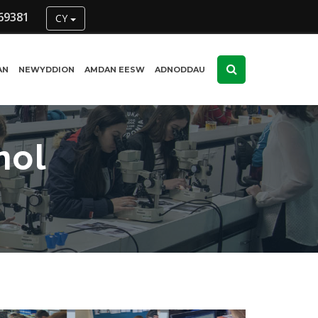
69381
CY
AN
NEWYDDION
AMDAN EESW
ADNODDAU
nol