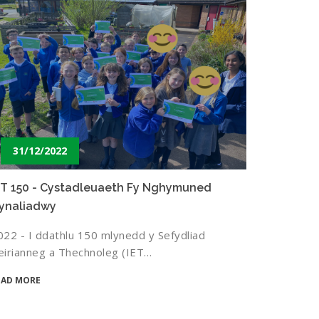
31/12/2022
ET 150 - Cystadleuaeth Fy Nghymuned
ynaliadwy
022 - I ddathlu 150 mlynedd y Sefydliad
eirianneg a Thechnoleg (IET…
EAD MORE