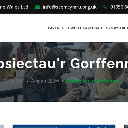
me Wales Ltd
info@stemcymru.org.uk
01656 6
CARTREF
GWEITHGAREDDAU
CYMRYD RH
osiectau'r Gorffen
Cartref
Amdan EESW
Prosiectau'r Gorffennol